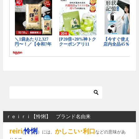
ｒｅｉｒｉ【怜悧】 ブランド名由来
reiri
怜悧
かしこい･利口
(
）には、
などの意味があ